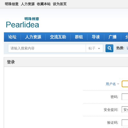
明珠创意
人力资源
收藏本站
设为首页
论坛
人力资源
交流互助
群组
导读
广播
热搜:
帖子
搜
登录
索
用户名
密码:
安全提问:
验证码: