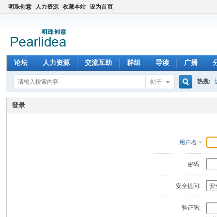
明珠创意
人力资源
收藏本站
设为首页
论坛
人力资源
交流互助
群组
导读
广播
热搜:
帖子
搜
登录
索
用户名
密码:
安全提问:
验证码: