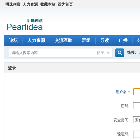
明珠创意
人力资源
收藏本站
设为首页
论坛
人力资源
交流互助
群组
导读
广播
热搜:
帖子
搜
登录
索
用户名
密码:
安全提问:
验证码: