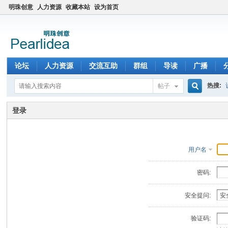
明珠创意
人力资源
收藏本站
设为首页
论坛
人力资源
交流互助
群组
导读
广播
热搜:
帖子
搜
登录
索
用户名
密码:
安全提问:
验证码: