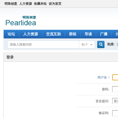
明珠创意
人力资源
收藏本站
设为首页
论坛
人力资源
交流互助
群组
导读
广播
热搜:
帖子
搜
登录
索
用户名
密码:
安全提问:
验证码: