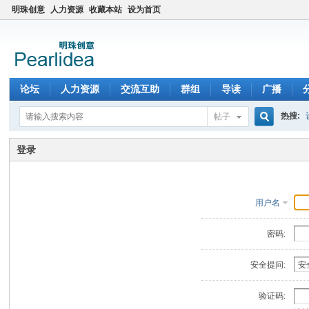
明珠创意
人力资源
收藏本站
设为首页
论坛
人力资源
交流互助
群组
导读
广播
热搜:
帖子
搜
登录
索
用户名
密码:
安全提问:
验证码: