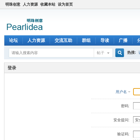
明珠创意
人力资源
收藏本站
设为首页
论坛
人力资源
交流互助
群组
导读
广播
热搜:
帖子
搜
登录
索
用户名
密码:
安全提问:
验证码: