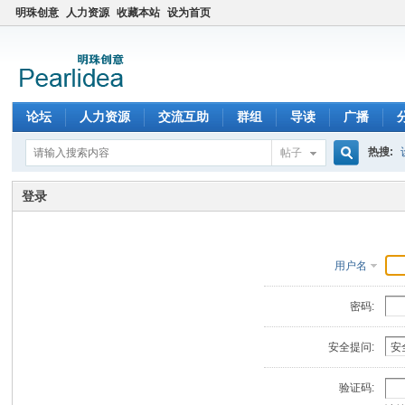
明珠创意
人力资源
收藏本站
设为首页
论坛
人力资源
交流互助
群组
导读
广播
热搜:
帖子
搜
登录
索
用户名
密码:
安全提问:
验证码: