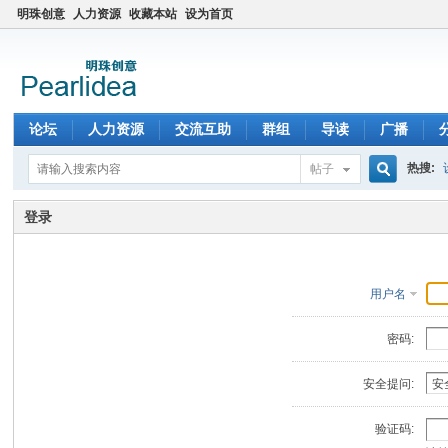
明珠创意
人力资源
收藏本站
设为首页
论坛
人力资源
交流互助
群组
导读
广播
热搜:
帖子
搜
登录
索
用户名
密码:
安全提问:
验证码: