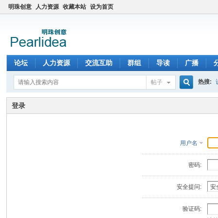
明珠创意
人力资源
收藏本站
设为首页
论坛
人力资源
交流互助
群组
导读
广播
热搜:
帖子
搜
登录
索
用户名
密码:
安全提问:
验证码: