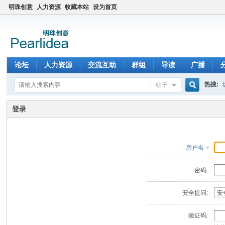
明珠创意
人力资源
收藏本站
设为首页
论坛
人力资源
交流互助
群组
导读
广播
热搜:
帖子
搜
登录
索
用户名
密码:
安全提问:
验证码: