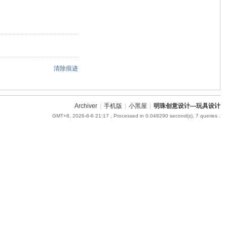
清除痕迹
Archiver
|
手机版
|
小黑屋
|
明珠创意设计—玩具设计
GMT+8, 2026-8-6 21:17
, Processed in 0.048290 second(s), 7 queries .