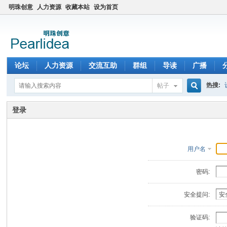
明珠创意
人力资源
收藏本站
设为首页
论坛
人力资源
交流互助
群组
导读
广播
热搜:
帖子
搜
登录
索
用户名
密码:
安全提问:
验证码: