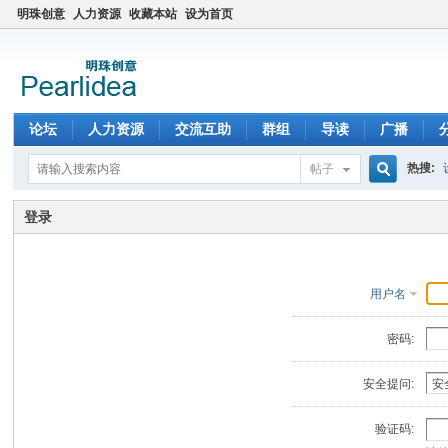
明珠创意
人力资源
收藏本站
设为首页
论坛
人力资源
交流互助
群组
导读
广播
热搜:
帖子
搜
登录
索
用户名
密码:
安全提问:
验证码: